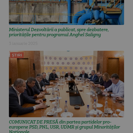
Ministerul Dezvoltării a publicat, spre dezbatere,
prioritățile pentru programul Anghel Saligny
3 ianuarie 2025
ȘTIRI
COMUNICAT DE PRESĂ din partea partidelor pro-
europene PSD, PNL, USR, UDMR și grupul Minorităților
Naționale