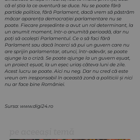
că el ştia la ce aventură se duce. Nu se poate fără
partide politice, fără Parlament, dacă vrem să păstrăm
măcar aparenţa democraţiei parlamentare nu se
poate. Fiecare preşedinte a avut un rol determinant, la
un anumit moment, într-o anumită perioadă, dar nu
poţi să ocoleşti Parlamentul. Ce o să faci fără
Parlament sau dacă încerci să pui un guvern care nu
are sprijin parlamentar, atunci, într-adevăr, se poate
ajunge la o criză. Se poate ajunge la un guvern eşuat,
un proiect eşuat, la un eşec uriaş câteva luni de zile.
Acest lucru se poate. Aici nu neg. Dar nu cred că este
vreun om iresponsabil în această zonă a politiciii şi nici
nu ar face bine României.
Sursa: www.digi24.ro
pe aceeași temă