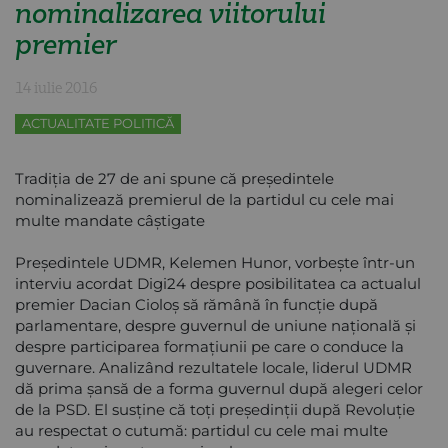
nominalizarea viitorului
premier
14 iulie 2016
ACTUALITATE POLITICĂ
Tradiţia de 27 de ani spune că preşedintele
nominalizează premierul de la partidul cu cele mai
multe mandate câştigate
Preşedintele UDMR, Kelemen Hunor, vorbeşte într-un
interviu acordat Digi24 despre posibilitatea ca actualul
premier Dacian Cioloş să rămână în funcţie după
parlamentare, despre guvernul de uniune naţională şi
despre participarea formaţiunii pe care o conduce la
guvernare. Analizând rezultatele locale, liderul UDMR
dă prima şansă de a forma guvernul după alegeri celor
de la PSD. El susţine că toţi preşedinţii după Revoluţie
au respectat o cutumă: partidul cu cele mai multe