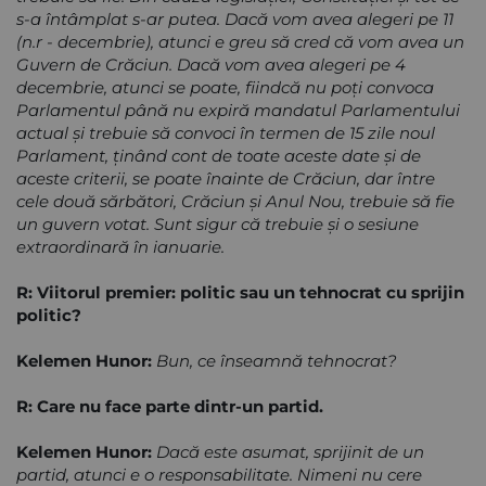
s-a întâmplat s-ar putea. Dacă vom avea alegeri pe 11
(n.r - decembrie), atunci e greu să cred că vom avea un
Guvern de Crăciun. Dacă vom avea alegeri pe 4
decembrie, atunci se poate, fiindcă nu poţi convoca
Parlamentul până nu expiră mandatul Parlamentului
actual şi trebuie să convoci în termen de 15 zile noul
Parlament, ţinând cont de toate aceste date şi de
aceste criterii, se poate înainte de Crăciun, dar între
cele două sărbători, Crăciun şi Anul Nou, trebuie să fie
un guvern votat. Sunt sigur că trebuie şi o sesiune
extraordinară în ianuarie.
R: Viitorul premier: politic sau un tehnocrat cu sprijin
politic?
Kelemen Hunor:
Bun, ce înseamnă tehnocrat?
R: Care nu face parte dintr-un partid.
Kelemen Hunor:
Dacă este asumat, sprijinit de un
partid, atunci e o responsabilitate. Nimeni nu cere