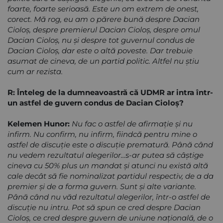
foarte, foarte serioasă. Este un om extrem de onest,
corect. Mă rog, eu am o părere bună despre Dacian
Cioloş, despre premierul Dacian Cioloş, despre omul
Dacian Cioloş, nu şi despre tot guvernul condus de
Dacian Cioloş, dar este o altă poveste. Dar trebuie
asumat de cineva, de un partid politic. Altfel nu ştiu
cum ar rezista.
R: Înteleg de la dumneavoastră că UDMR ar intra într-
un astfel de guvern condus de Dacian Cioloş?
Kelemen Hunor:
Nu fac o astfel de afirmaţie şi nu
infirm. Nu confirm, nu infirm, fiindcă pentru mine o
astfel de discuţie este o discuţie prematură. Până când
nu vedem rezultatul alegerilor...s-ar putea să câştige
cineva cu 50% plus un mandat şi atunci nu există altă
cale decât să fie nominalizat partidul respectiv, de a da
premier şi de a forma guvern. Sunt şi alte variante.
Până când nu văd rezultatul alegerilor, într-o astfel de
discuţie nu intru. Pot să spun ce cred despre Dacian
Cioloş, ce cred despre guvern de uniune naţională, de o