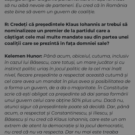
să nu aibă nevoie de parteneri. Eu cred că în România
este bine să avem un guvern de coaliţie.
R: Credeţi că preşedintele Klaus Iohannis ar trebui să
nominalizeze un premier de la partidul care a
câştigat cele mai multe mandate sau din partea unei
coaliţii care se prezintă în faţa domniei sale?
Kelemen Hunor:
Până acum, obiceiul, cutuma, inclusiv
în cazul lui Băsescu, care totuşi, un mare jucător şi cu
instinct politic uriaş în jocul politic de la cel mai înalt
nivel, fiecare preşedinte a respectat această cutumă şi
cel care avea un mandat în plus avea şi posibilitatea de
a forma un guvern, de a da o majoritate. În Constituţie
scrie că eşti obligat ca preşedinte să dai şansa formării
unui guvern celui care obţine 50% plus unu. Dacă nu,
atunci sigur că preşedintele poate să decidă. Dar, până
acum, a respectat şi Constantinescu, şi Iliescu, şi
Băsescu şi nu cred că Klaus Iohannis, care este un om
extrem de atent la democraţie şi la jocul democratic,
nu cred că nu va respecta. Dar nu mai este treaba