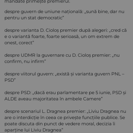
mandate primeşte premierul.
despre guvern de uniune naţională: „sună bine, dar nu
pentru un stat democratic”
despre varianta D. Cioloş premier după alegeri: „cred că
e o variantă foarte, foarte serioasă, un om extrem de
onest, corect”
despre UDMR la guvernare cu D. Cioloş premier: „nu
confirm, nu infirm”
despre viitorul guvern: „există şi varianta guvern PNL –
PSD”
despre PSD: „dacă erau parlamentare pe 5 iunie, PSD şi
ALDE aveau majoritatea în ambele Camere”
despre scenariul L. Dragnea premier: „Liviu Dragnea nu
are o interdicţie în ceea ce priveşte funcţiile publice. Se
poate discuta din punct de vedere moral, decizia îi
aparţine lui Liviu Dragnea”