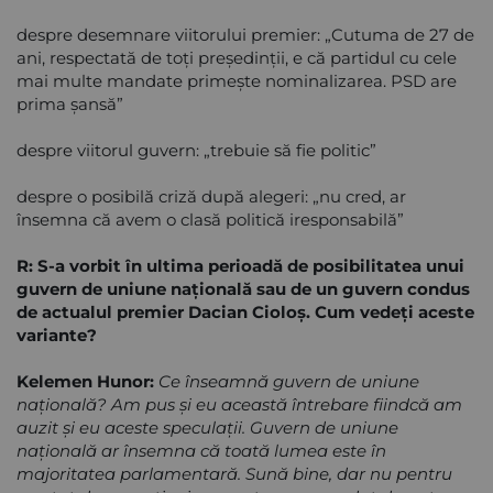
despre desemnare viitorului premier: „Cutuma de 27 de
ani, respectată de toţi preşedinţii, e că partidul cu cele
mai multe mandate primeşte nominalizarea. PSD are
prima şansă”
despre viitorul guvern: „trebuie să fie politic”
despre o posibilă criză după alegeri: „nu cred, ar
însemna că avem o clasă politică iresponsabilă”
R: S-a vorbit în ultima perioadă de posibilitatea unui
guvern de uniune naţională sau de un guvern condus
de actualul premier Dacian Cioloş. Cum vedeţi aceste
variante?
Kelemen Hunor:
Ce înseamnă guvern de uniune
naţională? Am pus şi eu această întrebare fiindcă am
auzit şi eu aceste speculaţii. Guvern de uniune
naţională ar însemna că toată lumea este în
majoritatea parlamentară. Sună bine, dar nu pentru