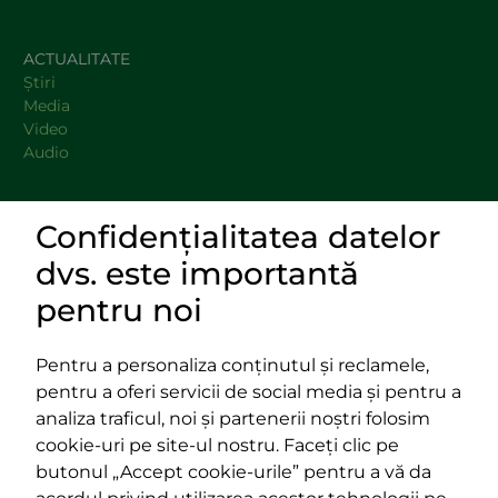
ACTUALITATE
Știri
Media
Video
Audio
Confidențialitatea datelor
DOCUMENTE
dvs. este importantă
LINKURI UTILE
pentru noi
Pentru a personaliza conținutul și reclamele,
pentru a oferi servicii de social media și pentru a
Impressum
analiza traficul, noi și partenerii noștri folosim
Termeni și condiții
cookie-uri pe site-ul nostru. Faceți clic pe
Platforma PPE
butonul „Accept cookie-urile” pentru a vă da
400029 Cluj-Napoca,
400489 Cluj-Napoca,