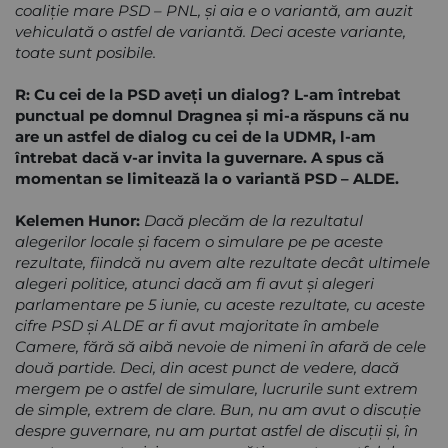
coaliţie mare PSD – PNL, şi aia e o variantă, am auzit
vehiculată o astfel de variantă. Deci aceste variante,
toate sunt posibile.
R: Cu cei de la PSD aveţi un dialog? L-am întrebat
punctual pe domnul Dragnea şi mi-a răspuns că nu
are un astfel de dialog cu cei de la UDMR, l-am
întrebat dacă v-ar invita la guvernare. A spus că
momentan se limitează la o variantă PSD – ALDE.
Kelemen Hunor:
Dacă plecăm de la rezultatul
alegerilor locale şi facem o simulare pe pe aceste
rezultate, fiindcă nu avem alte rezultate decât ultimele
alegeri politice, atunci dacă am fi avut şi alegeri
parlamentare pe 5 iunie, cu aceste rezultate, cu aceste
cifre PSD şi ALDE ar fi avut majoritate în ambele
Camere, fără să aibă nevoie de nimeni în afară de cele
două partide. Deci, din acest punct de vedere, dacă
mergem pe o astfel de simulare, lucrurile sunt extrem
de simple, extrem de clare. Bun, nu am avut o discuţie
despre guvernare, nu am purtat astfel de discuţii şi, în