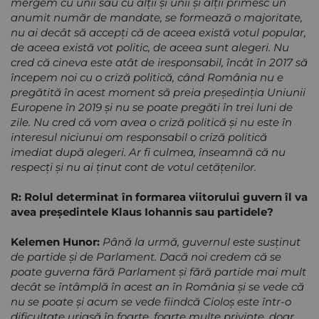
mergem cu unii sau cu alţii şi unii şi alţii primesc un
anumit număr de mandate, se formează o majoritate,
nu ai decât să accepţi că de aceea există votul popular,
de aceea există vot politic, de aceea sunt alegeri. Nu
cred că cineva este atât de iresponsabil, încât în 2017 să
începem noi cu o criză politică, când România nu e
pregătită în acest moment să preia preşedinţia Uniunii
Europene în 2019 şi nu se poate pregăti în trei luni de
zile. Nu cred că vom avea o criză politică şi nu este în
interesul niciunui om responsabil o criză politică
imediat după alegeri. Ar fi culmea, înseamnă că nu
respecţi şi nu ai ţinut cont de votul cetăţenilor.
R: Rolul determinat în formarea viitorului guvern îl va
avea preşedintele Klaus Iohannis sau partidele?
Kelemen Hunor:
Până la urmă, guvernul este susţinut
de partide şi de Parlament. Dacă noi credem că se
poate guverna fără Parlament şi fără partide mai mult
decât se întâmplă în acest an în România şi se vede că
nu se poate şi acum se vede fiindcă Cioloş este într-o
dificultate uriaşă în foarte, foarte multe privinţe, doar