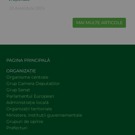
10 decembrie 2024
MAI MULTE ARTICOLE
PAGINA PRINCIPALĂ
ORGANIZAȚIE
Organisme centrale
Grup Camera Deputaţilor
Grup Senat
Parlamentul European
Administraţie locală
Organizaţii teritoriale
Ministere, instituţii guvernamentale
Grupuri de opinie
Prefecturi