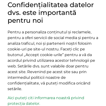
Confidențialitatea datelor
DOCUMENTE
dvs. este importantă
LINKURI UTILE
pentru noi
Pentru a personaliza conținutul și reclamele,
pentru a oferi servicii de social media și pentru a
Impressum
analiza traficul, noi și partenerii noștri folosim
Termeni și condiții
cookie-uri pe site-ul nostru. Faceți clic pe
Platforma PPE
butonul „Accept cookie-urile” pentru a vă da
400029 Cluj-Napoca,
400489 Cluj-Napoca,
acordul privind utilizarea acestor tehnologii pe
strada Cardinal Iuliu Hossu, nr.
strada Republicii, nr.
web. Setările dvs. sunt valabile doar pentru
41
60
acest site. Revenind pe acest site sau prin
tel/fax:
0723 250 321
tel/fax:
0264 590 758
intermediul politicii noastre de
email:
office@rmdsz.ro
email:
office@rmdsz.ro
confidențialitate, vă puteți modifica oricând
setările.
Aici puteți citi informarea noastră privind
protecția datelor.