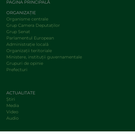
PAGINA PRINCIPALĂ
ORGANIZAȚIE
Organisme centrale
Grup Camera Deputaţilor
Grup Senat
Parlamentul European
Administraţie locală
Organizaţii teritoriale
Ministere, instituţii guvernamentale
Grupuri de opinie
Prefecturi
ACTUALITATE
Știri
Media
Video
Audio