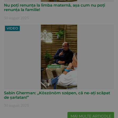
Nu poți renunța la limba maternă, așa cum nu poți
renunța la familie!
30 august 2025
VIDEO
Sabin Gherman: „Köszönöm szépen, că ne-ați scăpat
de șarlatan!”
30 august 2025
MAI MULTE ARTICOLE