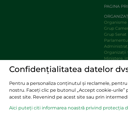
PAGINA PR
ORGANIZAȚ
Organisme 
Grup Camer
Grup Senat
Parlamentu
Administraţi
Organizaţii 
Ministere, i
Grupuri de 
Confidențialitatea datelor dv
Prefecturi
Pentru a personaliza conținutul și reclamele, pentru a 
nostru. Faceți clic pe butonul „Accept cookie-urile” 
acest site. Revenind pe acest site sau prin intermediu
Impressum
400029 Cluj
Termeni și condiții
strada Cardinal Iul
Aici puteți citi informarea noastră privind protecția d
Platforma PPE
tel/fax:
0723
email:
office