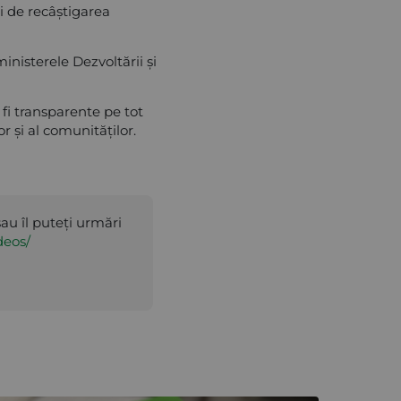
și de recâștigarea
nisterele Dezvoltării și
r fi transparente pe tot
or și al comunităților.
sau îl puteți urmări
deos/