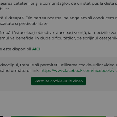
otejarea cetățenilor și a comunităților, de un stat pus la dietă 
blice.
ă și dreaptă. Din partea noastră, ne angajăm să conducem mi
ozitate și predictibilitate.
împărtăși aceleași obiective și aceeași voință, iar deciziile vo
nul va beneficia, în ciuda dificultăților, de sprijinul cetățenil
ie este disponibil
AICI
.
deoclipul, trebuie să permiteți utilizarea cookie-urilor video 
sând următorul link:
https://www.facebook.com/facebook/vi
Permite cookie-urile video