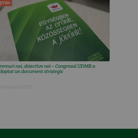
ȘTIRI
remuri noi, obiective noi – Congresul UDMR a
doptat un document strategic
0 octombrie 2025