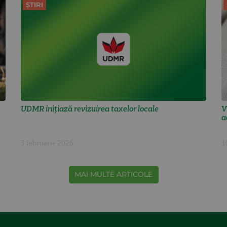
ȘTIRI
UDMR inițiază revizuirea taxelor locale
V
a
3 februarie 2026
1
MAI MULTE ARTICOLE