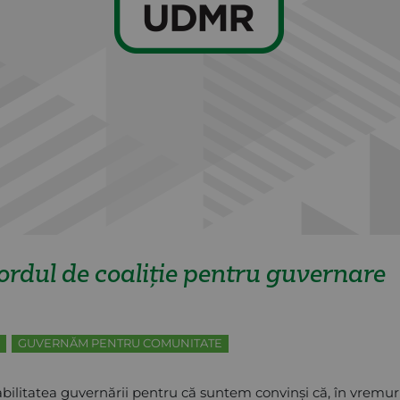
dul de coaliție pentru guvernare
GUVERNĂM PENTRU COMUNITATE
litatea guvernării pentru că suntem convinși că, în vremuri d