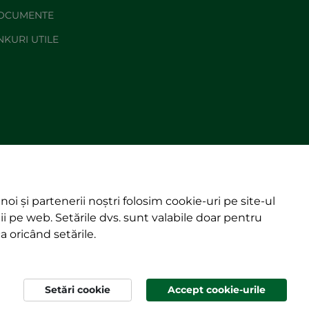
OCUMENTE
NKURI UTILE
noi și partenerii noștri folosim cookie-uri pe site-ul
ii pe web. Setările dvs. sunt valabile doar pentru
a oricând setările.
© rmdsz.ro 2026
Setări cookie
Accept cookie-urile