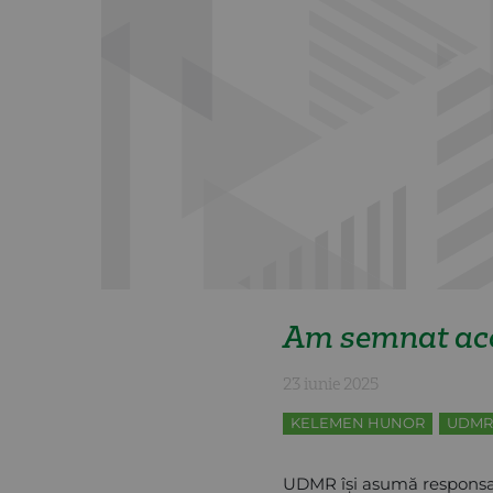
Am semnat acor
23 iunie 2025
KELEMEN HUNOR
UDMR
UDMR își asumă responsabi