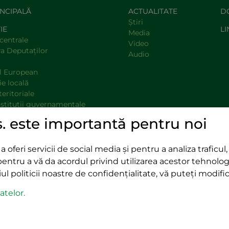
INCIPALĂ
ACTUALITATE
D
Știri
IE
LI
Media
centrale
Video
a Deputaţilor
Audio
l European
e locală
teritoriale
nstituţii guvernamentale
opinie
s. este importantă pentru noi
oferi servicii de social media și pentru a analiza traficul, 
pentru a vă da acordul privind utilizarea acestor tehnolog
l politicii noastre de confidențialitate, vă puteți modific
-Napoca,
400489 Cluj-Napoca,
iu Hossu, nr. 41
strada Republicii, nr. 60
atelor.
 250 321
tel/fax:
0264 590 758
@rmdsz.ro
email:
office@rmdsz.ro