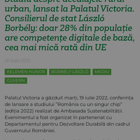
urban, lansat la Palatul Victoria.
Consilierul de stat László
Borbély: doar 28% din populație
are competențe digitale de bază,
cea mai mică rată din UE
20 iulie 2022
KELEMEN HUNOR
BORBÉLY LÁSZLÓ
MEDIU
GUVERN
Palatul Victoria a găzduit marți, 19 iulie 2022, conferința
de lansare a studiului ”România cu un singur chip”
(ediția 2022) realizat de Ambasada Sustenabilității.
Evenimentul a fost organizat în parteneriat cu
Departamentul pentru Dezvoltare Durabilă din cadrul
Guvernului României.