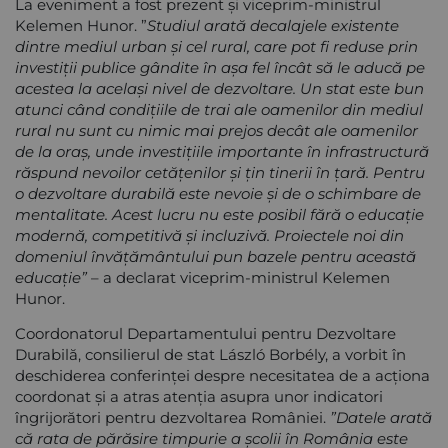
La eveniment a fost prezent și viceprim-ministrul
Kelemen Hunor. ”
Studiul arată decalajele existente
dintre mediul urban și cel rural, care pot fi reduse prin
investiții publice gândite în așa fel încât să le aducă pe
acestea la același nivel de dezvoltare. Un stat este bun
atunci când condițiile de trai ale oamenilor din mediul
rural nu sunt cu nimic mai prejos decât ale oamenilor
de la oraș, unde investițiile importante în infrastructură
răspund nevoilor cetățenilor și țin tinerii în țară. Pentru
o dezvoltare durabilă este nevoie și de o schimbare de
mentalitate. Acest lucru nu este posibil fără o educație
modernă, competitivă și incluzivă. Proiectele noi din
domeniul învățământului pun bazele pentru această
educație”
– a declarat viceprim-ministrul Kelemen
Hunor.
Coordonatorul Departamentului pentru Dezvoltare
Durabilă, consilierul de stat László Borbély, a vorbit în
deschiderea conferinței despre necesitatea de a acționa
coordonat și a atras atenția asupra unor indicatori
îngrijorători pentru dezvoltarea României.
”Datele arată
că rata de părăsire timpurie a școlii în România este