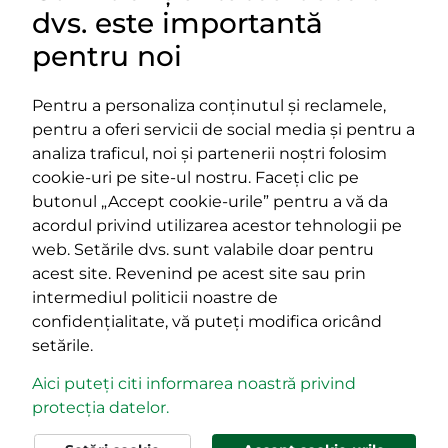
dvs. este importantă
LINKURI UTILE
pentru noi
Pentru a personaliza conținutul și reclamele,
pentru a oferi servicii de social media și pentru a
Impressum
analiza traficul, noi și partenerii noștri folosim
Termeni și condiții
cookie-uri pe site-ul nostru. Faceți clic pe
Platforma PPE
butonul „Accept cookie-urile” pentru a vă da
400029 Cluj-Napoca,
400489 Cluj-Napoca,
acordul privind utilizarea acestor tehnologii pe
strada Cardinal Iuliu Hossu, nr.
strada Republicii, nr.
web. Setările dvs. sunt valabile doar pentru
41
60
acest site. Revenind pe acest site sau prin
tel/fax:
0723 250 321
tel/fax:
0264 590 758
intermediul politicii noastre de
email:
office@rmdsz.ro
email:
office@rmdsz.ro
confidențialitate, vă puteți modifica oricând
setările.
Aici puteți citi informarea noastră privind
protecția datelor.
© rmdsz.ro 2026