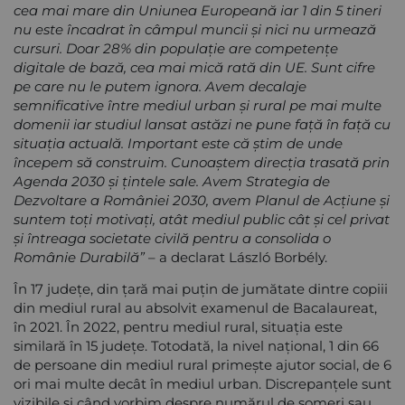
cea mai mare din Uniunea Europeană iar 1 din 5 tineri
nu este încadrat în câmpul muncii și nici nu urmează
cursuri. Doar 28% din populație are competențe
digitale de bază, cea mai mică rată din UE. Sunt cifre
pe care nu le putem ignora. Avem decalaje
semnificative între mediul urban și rural pe mai multe
domenii iar studiul lansat astăzi ne pune față în față cu
situația actuală. Important este că știm de unde
începem să construim. Cunoaștem direcția trasată prin
Agenda 2030 și țintele sale. Avem Strategia de
Dezvoltare a României 2030, avem Planul de Acțiune și
suntem toți motivați, atât mediul public cât și cel privat
și întreaga societate civilă pentru a consolida o
Românie Durabilă”
– a declarat László Borbély.
În 17 județe, din țară mai puțin de jumătate dintre copiii
din mediul rural au absolvit examenul de Bacalaureat,
în 2021. În 2022, pentru mediul rural, situația este
similară în 15 județe. Totodată, la nivel național, 1 din 66
de persoane din mediul rural primește ajutor social, de 6
ori mai multe decât în mediul urban. Discrepanțele sunt
vizibile și când vorbim despre numărul de șomeri sau