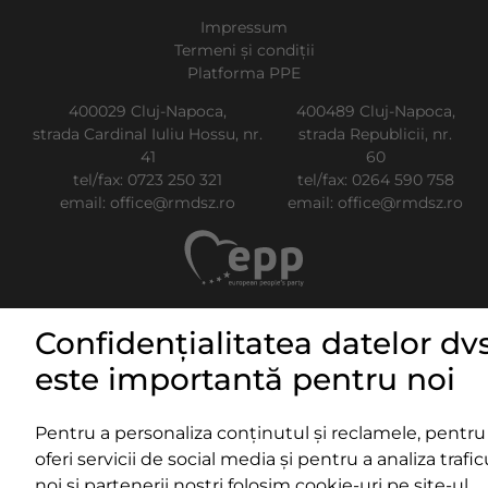
Impressum
Termeni și condiții
Platforma PPE
400029 Cluj-Napoca,
400489 Cluj-Napoca,
strada Cardinal Iuliu Hossu, nr.
strada Republicii, nr.
41
60
tel/fax:
0723 250 321
tel/fax:
0264 590 758
email:
office@rmdsz.ro
email:
office@rmdsz.ro
Confidențialitatea datelor dvs
© rmdsz.ro 2026
este importantă pentru noi
Pentru a personaliza conținutul și reclamele, pentru
oferi servicii de social media și pentru a analiza traficu
noi și partenerii noștri folosim cookie-uri pe site-ul