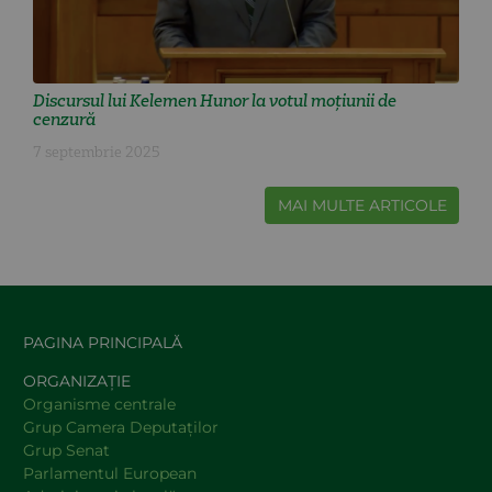
Discursul lui Kelemen Hunor la votul moțiunii de
cenzură
7 septembrie 2025
MAI MULTE ARTICOLE
PAGINA PRINCIPALĂ
ORGANIZAȚIE
Organisme centrale
Grup Camera Deputaţilor
Grup Senat
Parlamentul European