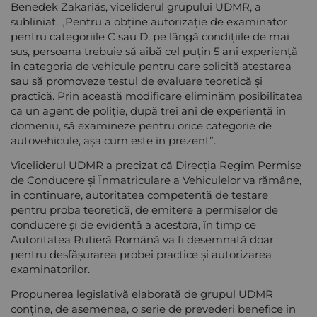
Benedek Zakariás, viceliderul grupului UDMR, a
subliniat: „Pentru a obține autorizație de examinator
pentru categoriile C sau D, pe lângă condițiile de mai
sus, persoana trebuie să aibă cel puțin 5 ani experiență
în categoria de vehicule pentru care solicită atestarea
sau să promoveze testul de evaluare teoretică și
practică. Prin această modificare eliminăm posibilitatea
ca un agent de poliție, după trei ani de experiență în
domeniu, să examineze pentru orice categorie de
autovehicule, așa cum este în prezent”.
Viceliderul UDMR a precizat că Direcția Regim Permise
de Conducere și Înmatriculare a Vehiculelor va rămâne,
în continuare, autoritatea competentă de testare
pentru proba teoretică, de emitere a permiselor de
conducere și de evidență a acestora, în timp ce
Autoritatea Rutieră Română va fi desemnată doar
pentru desfășurarea probei practice și autorizarea
examinatorilor.
Propunerea legislativă elaborată de grupul UDMR
conține, de asemenea, o serie de prevederi benefice în