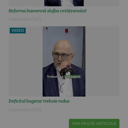
Reforma înseamnă slujba cetățeanului!
6 septembrie 2025
VIDEO
Deficitul bugetar trebuie redus
6 septembrie 2025
MAI MULTE ARTICOLE