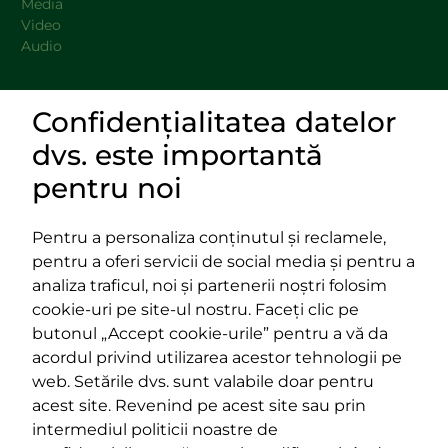
Media
Video
Audio
Confidențialitatea datelor
DOCUMENTE
dvs. este importantă
LINKURI UTILE
pentru noi
Pentru a personaliza conținutul și reclamele,
pentru a oferi servicii de social media și pentru a
Impressum
analiza traficul, noi și partenerii noștri folosim
Termeni și condiții
cookie-uri pe site-ul nostru. Faceți clic pe
Platforma PPE
butonul „Accept cookie-urile” pentru a vă da
400029 Cluj-Napoca,
400489 Cluj-Napoca,
acordul privind utilizarea acestor tehnologii pe
strada Cardinal Iuliu Hossu, nr.
strada Republicii, nr.
web. Setările dvs. sunt valabile doar pentru
41
60
acest site. Revenind pe acest site sau prin
tel/fax:
0723 250 321
tel/fax:
0264 590 758
intermediul politicii noastre de
email:
office@rmdsz.ro
email:
office@rmdsz.ro