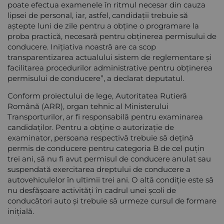
poate efectua examenele în ritmul necesar din cauza
lipsei de personal, iar, astfel, candidații trebuie să
aștepte luni de zile pentru a obține o programare la
proba practică, necesară pentru obținerea permisului de
conducere. Inițiativa noastră are ca scop
transparentizarea actualului sistem de reglementare și
facilitarea procedurilor administrative pentru obținerea
permisului de conducere”, a declarat deputatul.
Conform proiectului de lege, Autoritatea Rutieră
Română (ARR), organ tehnic al Ministerului
Transporturilor, ar fi responsabilă pentru examinarea
candidaților. Pentru a obține o autorizație de
examinator, persoana respectivă trebuie să dețină
permis de conducere pentru categoria B de cel puțin
trei ani, să nu fi avut permisul de conducere anulat sau
suspendată exercitarea dreptului de conducere a
autovehiculelor în ultimii trei ani. O altă condiție este să
nu desfășoare activități în cadrul unei școli de
conducători auto și trebuie să urmeze cursul de formare
inițială.