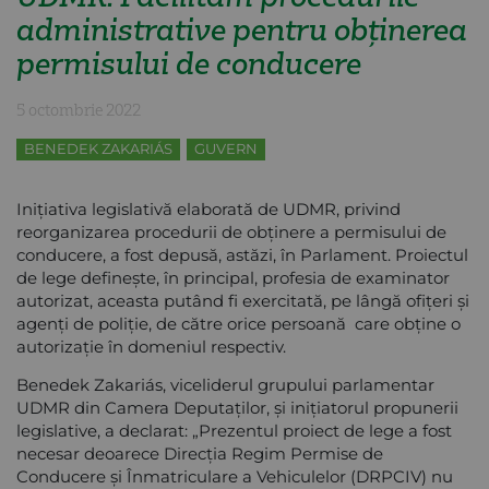
administrative pentru obținerea
permisului de conducere
5 octombrie 2022
BENEDEK ZAKARIÁS
GUVERN
Inițiativa legislativă elaborată de UDMR, privind
reorganizarea procedurii de obținere a permisului de
conducere, a fost depusă, astăzi, în Parlament. Proiectul
de lege definește, în principal, profesia de examinator
autorizat, aceasta putând fi exercitată, pe lângă ofițeri și
agenți de poliție, de către orice persoană care obține o
autorizație în domeniul respectiv.
Benedek Zakariás, viceliderul grupului parlamentar
UDMR din Camera Deputaților, și inițiatorul propunerii
legislative, a declarat: „Prezentul proiect de lege a fost
necesar deoarece Direcția Regim Permise de
Conducere și Înmatriculare a Vehiculelor (DRPCIV) nu