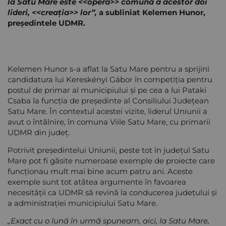
la Satu Mare este
<<
opera>> comună a acestor doi
lideri, <<creația>> lor”,
a subliniat Kelemen Hunor,
președintele UDMR.
Kelemen Hunor s-a aflat la Satu Mare pentru a sprijini
candidatura lui Kereskényi Gábor în competiția pentru
postul de primar al municipiului și pe cea a lui Pataki
Csaba la funcția de președinte al Consiliului Județean
Satu Mare. În contextul acestei vizite, liderul Uniunii a
avut o întâlnire, în comuna Viile Satu Mare, cu primarii
UDMR din județ.
Potrivit președintelui Uniunii, peste tot în județul Satu
Mare pot fi găsite numeroase exemple de proiecte care
funcționau mult mai bine acum patru ani. Aceste
exemple sunt tot atâtea argumente în favoarea
necesității ca UDMR să revină la conducerea județului și
a administrației municipiului Satu Mare.
„Exact cu o lună în urmă spuneam, aici, la Satu Mare,