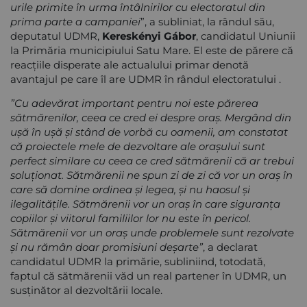
urile primite în urma întâlnirilor cu electoratul din
prima parte a campaniei
”, a subliniat, la rândul său,
deputatul UDMR,
Kereskényi Gábor
, candidatul Uniunii
la Primăria municipiului Satu Mare. El este de părere că
reacțiile disperate ale actualului primar denotă
avantajul pe care îl are UDMR în rândul electoratului .
”Cu adevărat important pentru noi este părerea
sătmărenilor, ceea ce cred ei despre oraș. Mergând din
ușă în ușă și stând de vorbă cu oamenii, am constatat
că proiectele mele de dezvoltare ale orașului sunt
perfect similare cu ceea ce cred sătmărenii că ar trebui
soluționat. Sătmărenii ne spun zi de zi că vor un oraş în
care să domine ordinea şi legea, şi nu haosul şi
ilegalitățile. Sătmărenii vor un oraş în care siguranţa
copiilor şi viitorul familiilor lor nu este în pericol.
Sătmărenii vor un oraş unde problemele sunt rezolvate
şi nu rămân doar promisiuni deșarte”
, a declarat
candidatul UDMR la primărie, subliniind, totodată,
faptul că sătmărenii văd un real partener în UDMR, un
susținător al dezvoltării locale.