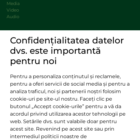
Media
Video
Audio
Confidențialitatea datelor
DOCUMENTE
dvs. este importantă
LINKURI UTILE
pentru noi
Pentru a personaliza conținutul și reclamele,
pentru a oferi servicii de social media și pentru a
Impressum
analiza traficul, noi și partenerii noștri folosim
Termeni și condiții
cookie-uri pe site-ul nostru. Faceți clic pe
Platforma PPE
butonul „Accept cookie-urile” pentru a vă da
400029 Cluj-Napoca,
400489 Cluj-Napoca,
acordul privind utilizarea acestor tehnologii pe
strada Cardinal Iuliu Hossu, nr.
strada Republicii, nr.
web. Setările dvs. sunt valabile doar pentru
41
60
acest site. Revenind pe acest site sau prin
tel/fax:
0723 250 321
tel/fax:
0264 590 758
intermediul politicii noastre de
email:
office@rmdsz.ro
email:
office@rmdsz.ro