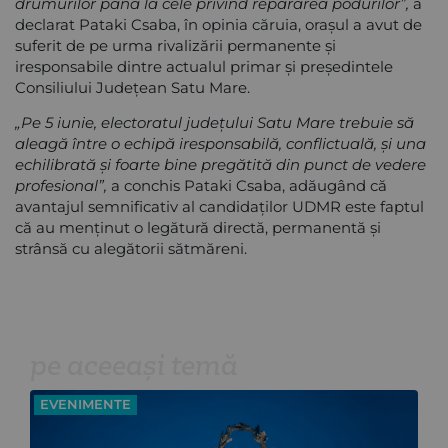
drumurilor până la cele privind repararea podurilor”,
a
declarat
Pataki Csaba, în opinia căruia, orașul a avut de
suferit de pe urma rivalizării permanente și
iresponsabile dintre actualul primar și președintele
Consiliului Județean Satu Mare.
„Pe 5 iunie, electoratul județului Satu Mare trebuie să
aleagă între o echipă iresponsabilă, conflictuală, și una
echilibrată și foarte bine pregătită din punct de vedere
profesional”,
a conchis Pataki Csaba, adăugând că
avantajul semnificativ al candidaților UDMR este faptul
că au menținut o legătură directă, permanentă și
strânsă cu alegătorii sătmăreni.
pe aceeași temă
EVENIMENTE