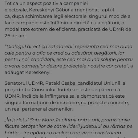
Tot ca un aspect pozitiv a campaniei
electorale, Kereskényi Gábor a menționat faptul
că, după schimbarea legii electorale, singurul mod de a
face campanie este întâlnirea directă cu alegătorii, o
modalitate extrem de eficientă, practicată de UDMR de
26 de ani.
”Dialogul direct cu sătmărenii reprezintă cea mai bună
cale pentru a afla ce cred cu adevărat alegătorii, iar
pentru noi, candidații, este cea mai bună soluție pentru
a vorbi oamenilor despre proiectele noastre concrete”,
a
adăugat Kereskenyi.
Senatorul UDMR, Pataki Csaba, candidatul Uniunii la
președinția Consiliului Județean, este de părere că
UDMR, încă de la înființarea sa, a demonstrat că este
singura formațiune de încredere, cu proiecte concrete,
un real partener al oamenilor.
„În județul Satu Mare, în ultimii patru ani, promisiunile
făcute cetățenilor de către liderii județului au rămas pe
hârtie – începând cu acelea care vizau construirea