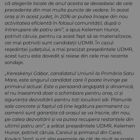
că alegerile locale de anul acesta se deosebesc de cele
precedente din mai multe puncte de vedere. În acest
oraș și în acest județ, în 2016 ar putea începe din nou
activitatea eficientă în folosul comunității, după o
întrerupere de patru ani”,
a spus Kelemen Hunor,
potrivit căruia, pentru ca acest fapt să se materializeze,
cei mai potriviți sunt candidații UDMR. În cazul
reședinței județului, a mai precizat președintele UDMR,
acest lucru este dovedit și reiese din cele mai recente
sondaje.
„Kereskényi Gábor, candidatul Uniunii la Primăria Satu
Mare, este singurul candidat care îl poate învinge pe
primarul actual. Este o persoană angajată și dinamică,
el nu înseamnă doar o schimbare pentru oraș, ci și
siguranța dezvoltării pentru toți locuitorii săi. Planurile
sale concrete și faptul că ține legătura permanent cu
oamenii sunt garanția că orașul se va înscrie, din nou,
pe calea dezvoltării și va putea recupera restanțele din
ultimii patru ani”,
a arătat președintele UDMR, Kelemen
Hunor, potrivit căruia, Careiul și primarul din Carei,
Kovács Jenő, sunt alte exemple de cât de mult se poate