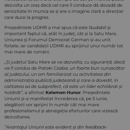
dezvolta un oraș dacă cel care îl conduce dă dovadă de
seriozitate în munca sa și are o imagine clară a direcției
care duce la progres.
Președintele UDMR a mai spus că este lăudabil și
important faptul că, atât în județ, cât și la Satu Mare,
Uniunea și Forumul Democrat German și-au unit
forțele, iar candidații UDMR au sprijinul unui număr tot
mai mare de români.
„Și județul Satu Mare se va dezvolta, cu siguranță, dacă
va fi condus de Pataki Csaba, un foarte bun cunoscător
al județului, un om familiarizat cu activitatea din
administrația publică județeană și care a dovedit, în
calitatea sa de subprefect, că este un lider echilibrat și
hotărât”,
a afirmat
Kelemen Hunor
. Președintele
Uniunii și-a manifestat încrederea că, pe 5 iunie,
alegătorii vor sprijini în număr cât mai mare
profesionalismul și abnegația eforturilor care vizează
dezvoltarea.
”Avantajul Uniunii este evident și din feedback-