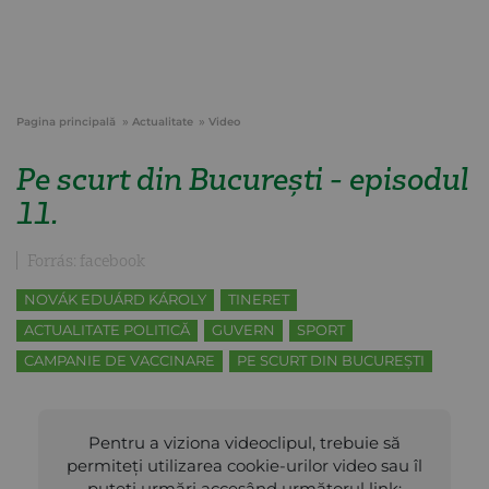
Pagina principală
Actualitate
Video
Pe scurt din București - episodul
11.
Forrás: facebook
NOVÁK EDUÁRD KÁROLY
TINERET
ACTUALITATE POLITICĂ
GUVERN
SPORT
CAMPANIE DE VACCINARE
PE SCURT DIN BUCUREȘTI
Pentru a viziona videoclipul, trebuie să
permiteți utilizarea cookie-urilor video sau îl
puteți urmări accesând următorul link: