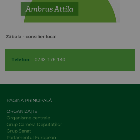
Ambrus Attila
Zăbala
- consilier local
Telefon:
0743 176 140
PAGINA PRINCIPALĂ
ORGANIZAȚIE
Organisme centrale
Grup Camera Deputaţilor
Grup Senat
Parlamentul European