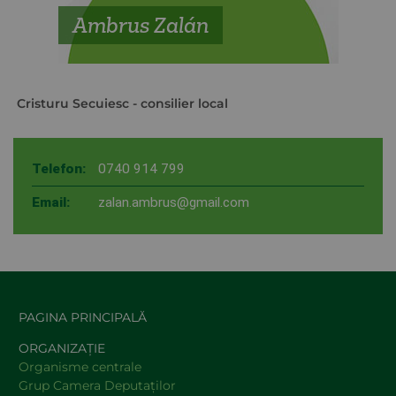
Ambrus Zalán
Cristuru Secuiesc
- consilier local
Telefon:
0740 914 799
Email:
zalan.ambrus@gmail.com
PAGINA PRINCIPALĂ
ORGANIZAȚIE
Organisme centrale
Grup Camera Deputaţilor