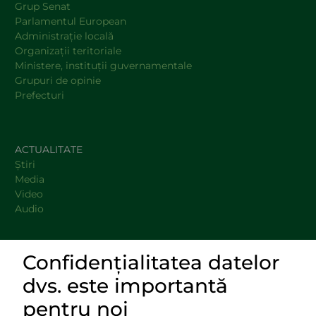
Grup Senat
Parlamentul European
Administraţie locală
Organizaţii teritoriale
Ministere, instituţii guvernamentale
Grupuri de opinie
Prefecturi
ACTUALITATE
Știri
Media
Video
Audio
Confidențialitatea datelor
DOCUMENTE
dvs. este importantă
LINKURI UTILE
pentru noi