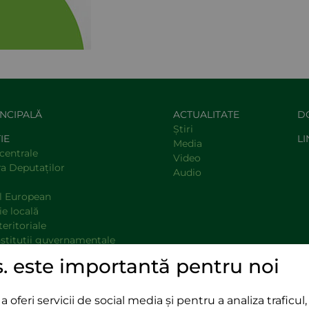
INCIPALĂ
ACTUALITATE
D
Știri
IE
LI
Media
centrale
Video
a Deputaţilor
Audio
l European
e locală
teritoriale
nstituţii guvernamentale
opinie
s. este importantă pentru noi
oferi servicii de social media și pentru a analiza traficul, 