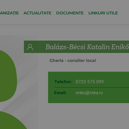
ANIZAȚIE
ACTUALITATE
DOCUMENTE
LINKURI UTILE
Balázs-Bécsi Katalin Enik
Gherla
- consilier local
Telefon:
0723 575 099
Email:
eniko@teka.ro