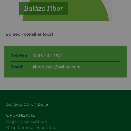
Balázs Tibor
Borsec
- consilier local
Telefon:
0746 249 192
Email:
tiborbalazs@yahoo.com
PAGINA PRINCIPALĂ
ORGANIZAȚIE
Organisme centrale
Grup Camera Deputaţilor