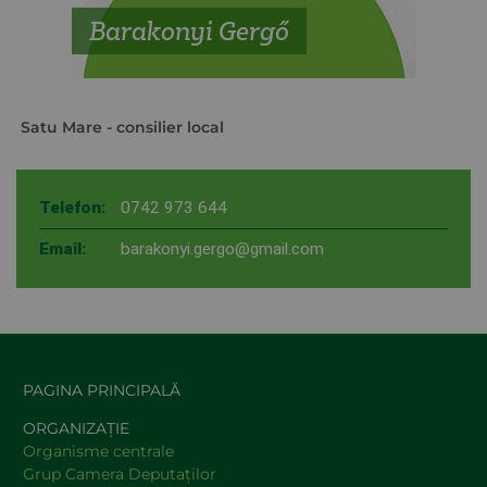
Barakonyi Gergő
Satu Mare
- consilier local
Telefon:
0742 973 644
Email:
barakonyi.gergo@gmail.com
PAGINA PRINCIPALĂ
ORGANIZAȚIE
Organisme centrale
Grup Camera Deputaţilor