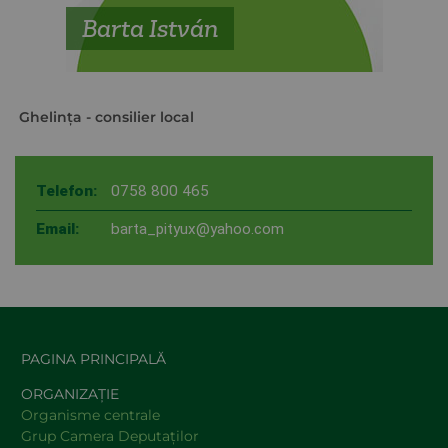
Barta István
Ghelinţa
- consilier local
Telefon:
0758 800 465
Email:
barta_pityux@yahoo.com
PAGINA PRINCIPALĂ
ORGANIZAȚIE
Organisme centrale
Grup Camera Deputaţilor