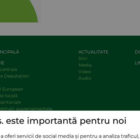
INCIPALĂ
ACTUALITATE
D
Știri
IE
LI
Media
centrale
Video
a Deputaţilor
Audio
l European
e locală
teritoriale
nstituţii guvernamentale
opinie
s. este importantă pentru noi
oferi servicii de social media și pentru a analiza traficul, 