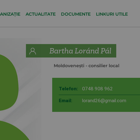
ANIZAȚIE
ACTUALITATE
DOCUMENTE
LINKURI UTILE
Bartha Loránd Pál
Moldoveneşti
- consilier local
Telefon:
0748 908 962
Email:
lorand26@gmail.com