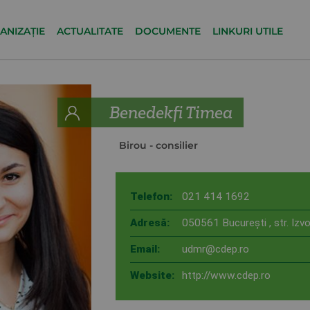
ANIZAȚIE
ACTUALITATE
DOCUMENTE
LINKURI UTILE
Benedekfi Timea
Birou
- consilier
Telefon:
021 414 1692
Adresă:
050561 Bucureşti , str. Izvo
Email:
udmr@cdep.ro
Website:
http://www.cdep.ro