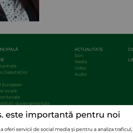
INCIPALĂ
ACTUALITATE
D
Știri
IE
LI
Media
centrale
Video
a Deputaţilor
Audio
l European
e locală
teritoriale
nstituţii guvernamentale
opinie
s. este importantă pentru noi
oferi servicii de social media și pentru a analiza traficul, 