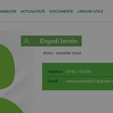
ANIZAȚIE
ACTUALITATE
DOCUMENTE
LINKURI UTILE
Enyedi István
Botiz
- consilier local
Telefon:
0740 116 856
Email:
ambrusenyedi391@gmail.