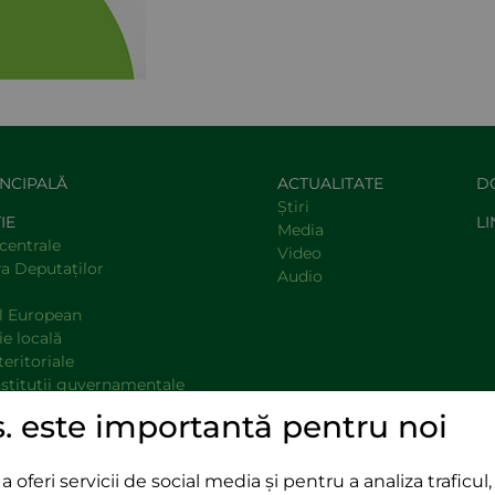
INCIPALĂ
ACTUALITATE
D
Știri
IE
LI
Media
centrale
Video
a Deputaţilor
Audio
l European
e locală
teritoriale
nstituţii guvernamentale
opinie
s. este importantă pentru noi
oferi servicii de social media și pentru a analiza traficul, 