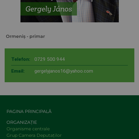
Gergely János
Ormeniş
- primar
Telefon:
0729 500 944
Email:
gergelyjanos16@yahoo.com
PAGINA PRINCIPALĂ
ORGANIZAȚIE
Organisme centrale
Grup Camera Deputaţilor