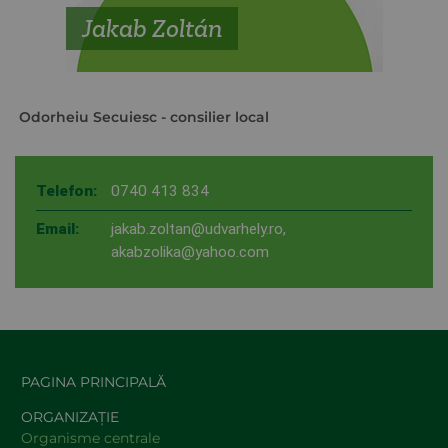
Jakab Zoltán
Odorheiu Secuiesc
- consilier local
Telefon:
0740 413 834
Email:
jakab.zoltan@udvarhely.ro
,
akabzolika@yahoo.com
PAGINA PRINCIPALĂ
ORGANIZAȚIE
Organisme centrale