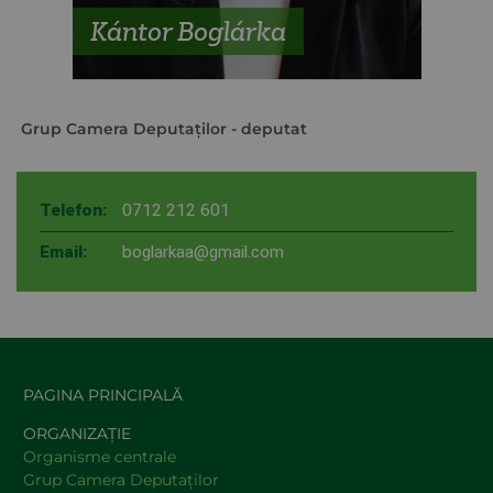
Kántor Boglárka
Grup Camera Deputaţilor
- deputat
Telefon:
0712 212 601
Email:
boglarkaa@gmail.com
PAGINA PRINCIPALĂ
ORGANIZAȚIE
Organisme centrale
Grup Camera Deputaţilor