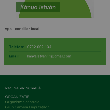
Kánya István
Apa
- consilier local
Telefon:
0732 002 134
Email:
kanyaIstvan11@gmail.com
PAGINA PRINCIPALĂ
ORGANIZAȚIE
Organisme centrale
Grup Camera Deputaţilor