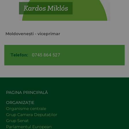
Kardos Miklós
Moldoveneşti
- viceprimar
Telefon:
0745 864 527
PAGINA PRINCIPALĂ
ORGANIZAȚIE
Organisme centrale
Grup Camera Deputaţilor
Grup Senat
Parlamentul European