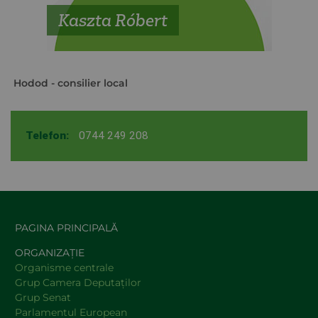
Kaszta Róbert
Hodod
- consilier local
Telefon:
0744 249 208
PAGINA PRINCIPALĂ
ORGANIZAȚIE
Organisme centrale
Grup Camera Deputaţilor
Grup Senat
Parlamentul European