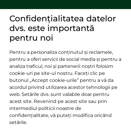
Confidențialitatea datelor
DOCUMENTE
dvs. este importantă
LINKURI UTILE
pentru noi
Pentru a personaliza conținutul și reclamele,
pentru a oferi servicii de social media și pentru a
Impressum
analiza traficul, noi și partenerii noștri folosim
Termeni și condiții
cookie-uri pe site-ul nostru. Faceți clic pe
Platforma PPE
butonul „Accept cookie-urile” pentru a vă da
400029 Cluj-Napoca,
400489 Cluj-Napoca,
acordul privind utilizarea acestor tehnologii pe
strada Cardinal Iuliu Hossu, nr.
strada Republicii, nr.
web. Setările dvs. sunt valabile doar pentru
41
60
acest site. Revenind pe acest site sau prin
tel/fax:
0723 250 321
tel/fax:
0264 590 758
intermediul politicii noastre de
email:
office@rmdsz.ro
email:
office@rmdsz.ro
confidențialitate, vă puteți modifica oricând
setările.