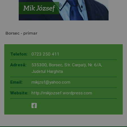
Mik József
Borsec
- primar
Telefon:
0723 250 411
Adresă:
535300, Borsec, Str. Carpaţi, Nr. 6/A,
Judetul Harghita
Email:
mikjzsf@yahoo.com
Website:
http://mikjozsef.wordpress.com