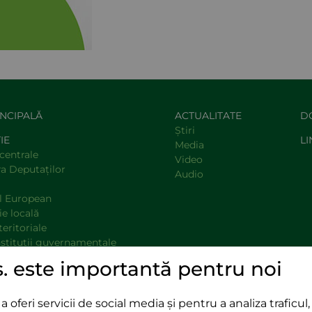
INCIPALĂ
ACTUALITATE
D
Știri
IE
LI
Media
centrale
Video
a Deputaţilor
Audio
l European
e locală
teritoriale
nstituţii guvernamentale
opinie
s. este importantă pentru noi
oferi servicii de social media și pentru a analiza traficul, 