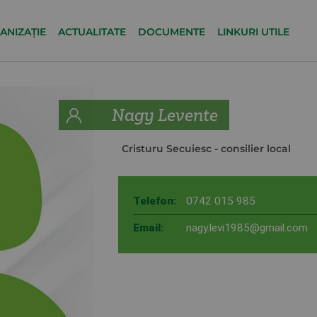
ANIZAȚIE
ACTUALITATE
DOCUMENTE
LINKURI UTILE
Nagy Levente
Cristuru Secuiesc
- consilier local
Telefon:
0742 015 985
Email:
nagy.levi1985@gmail.com