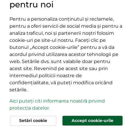
pentru noi
Pentru a personaliza conținutul și reclamele,
pentru a oferi servicii de social media și pentru a
Impressum
analiza traficul, noi și partenerii noștri folosim
Termeni și condiții
cookie-uri pe site-ul nostru. Faceți clic pe
Platforma PPE
butonul „Accept cookie-urile” pentru a vă da
400029 Cluj-Napoca,
400489 Cluj-Napoca,
acordul privind utilizarea acestor tehnologii pe
strada Cardinal Iuliu Hossu, nr.
strada Republicii, nr.
web. Setările dvs. sunt valabile doar pentru
41
60
acest site. Revenind pe acest site sau prin
tel/fax:
0723 250 321
tel/fax:
0264 590 758
intermediul politicii noastre de
email:
office@rmdsz.ro
email:
office@rmdsz.ro
confidențialitate, vă puteți modifica oricând
setările.
Aici puteți citi informarea noastră privind
protecția datelor.
© rmdsz.ro 2026
Setări cookie
Accept cookie-urile