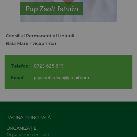
Pap Zsolt István
Consiliul Permanent al Uniunii
Baia Mare
- viceprimar
Telefon:
0723 625 819
Email:
papzsoltistvan@gmail.com
PAGINA PRINCIPALĂ
ORGANIZAȚIE
Organisme centrale