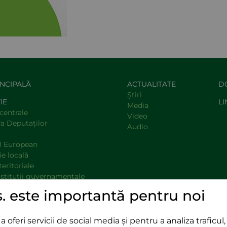
INCIPALĂ
ACTUALITATE
D
Știri
IE
LI
Media
centrale
Video
a Deputaţilor
Audio
l European
e locală
teritoriale
nstituţii guvernamentale
opinie
s. este importantă pentru noi
oferi servicii de social media și pentru a analiza traficul, 