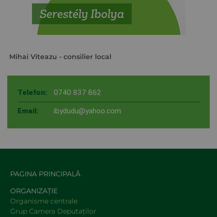
Serestély Ibolya
Mihai Viteazu
- consilier local
Telefon:
0740 837 862
Email:
ibydudu@yahoo.com
PAGINA PRINCIPALĂ
ORGANIZAȚIE
Organisme centrale
Grup Camera Deputaţilor