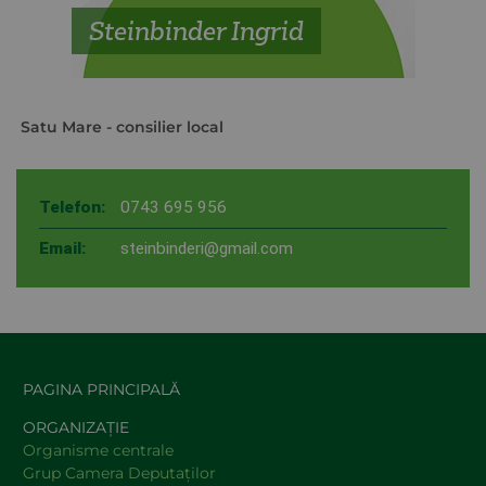
Steinbinder Ingrid
Satu Mare
- consilier local
Telefon:
0743 695 956
Email:
steinbinderi@gmail.com
PAGINA PRINCIPALĂ
ORGANIZAȚIE
Organisme centrale
Grup Camera Deputaţilor