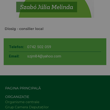
Szabó Júlia Melinda
Diosig
- consilier local
Telefon:
0742 502 059
Email:
szjm84@yahoo.com
PAGINA PRINCIPALĂ
ORGANIZAȚIE
Organisme centrale
Grup Camera Deputaţilor