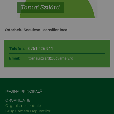
Tornai Szilárd
Odorheiu Secuiesc
- consilier local
Telefon:
0751 426 911
Email:
tornai.szilard@udvarhely.ro
PAGINA PRINCIPALĂ
ORGANIZAȚIE
Organisme centrale
Grup Camera Deputaţilor