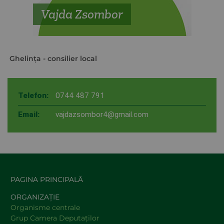
Vajda Zsombor
Ghelinţa
- consilier local
Telefon:
0744 487 791
Email:
vajdazsombor4@gmail.com
PAGINA PRINCIPALĂ
ORGANIZAȚIE
Organisme centrale
Grup Camera Deputaţilor