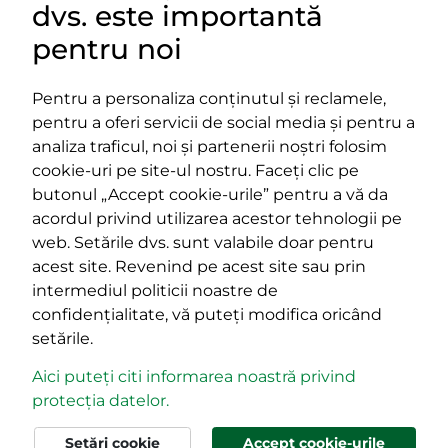
dvs. este importantă
LINKURI UTILE
pentru noi
Pentru a personaliza conținutul și reclamele,
pentru a oferi servicii de social media și pentru a
Impressum
analiza traficul, noi și partenerii noștri folosim
Termeni și condiții
cookie-uri pe site-ul nostru. Faceți clic pe
Platforma PPE
butonul „Accept cookie-urile” pentru a vă da
400029 Cluj-Napoca,
400489 Cluj-Napoca,
acordul privind utilizarea acestor tehnologii pe
strada Cardinal Iuliu Hossu, nr.
strada Republicii, nr.
web. Setările dvs. sunt valabile doar pentru
41
60
acest site. Revenind pe acest site sau prin
tel/fax:
0723 250 321
tel/fax:
0264 590 758
intermediul politicii noastre de
email:
office@rmdsz.ro
email:
office@rmdsz.ro
confidențialitate, vă puteți modifica oricând
setările.
Aici puteți citi informarea noastră privind
protecția datelor.
© rmdsz.ro 2026
Setări cookie
Accept cookie-urile