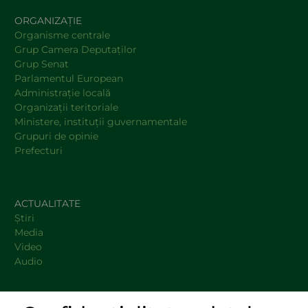
ORGANIZAȚIE
Organisme centrale
Grup Camera Deputaţilor
Grup Senat
Parlamentul European
Administraţie locală
Organizaţii teritoriale
Ministere, instituţii guvernamentale
Grupuri de opinie
Prefecturi
ACTUALITATE
Știri
Media
Video
Audio