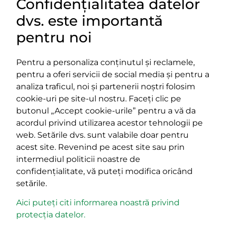
Confidențialitatea datelor
DOCUMENTE
dvs. este importantă
LINKURI UTILE
pentru noi
Pentru a personaliza conținutul și reclamele,
pentru a oferi servicii de social media și pentru a
Impressum
analiza traficul, noi și partenerii noștri folosim
Termeni și condiții
cookie-uri pe site-ul nostru. Faceți clic pe
Platforma PPE
butonul „Accept cookie-urile” pentru a vă da
400029 Cluj-Napoca,
400489 Cluj-Napoca,
acordul privind utilizarea acestor tehnologii pe
strada Cardinal Iuliu Hossu, nr.
strada Republicii, nr.
web. Setările dvs. sunt valabile doar pentru
41
60
acest site. Revenind pe acest site sau prin
tel/fax:
0723 250 321
tel/fax:
0264 590 758
intermediul politicii noastre de
email:
office@rmdsz.ro
email:
office@rmdsz.ro
confidențialitate, vă puteți modifica oricând
setările.
Aici puteți citi informarea noastră privind
protecția datelor.