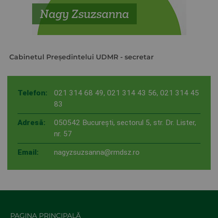
Nagy Zsuzsanna
Cabinetul Preşedintelui UDMR
- secretar
Telefon:
021 314 68 49
,
021 314 43 56
,
021 314 45
83
Adresă:
050542 Bucureşti, sectorul 5, str. Dr. Lister,
nr. 57
Email:
nagyzsuzsanna@rmdsz.ro
PAGINA PRINCIPALĂ