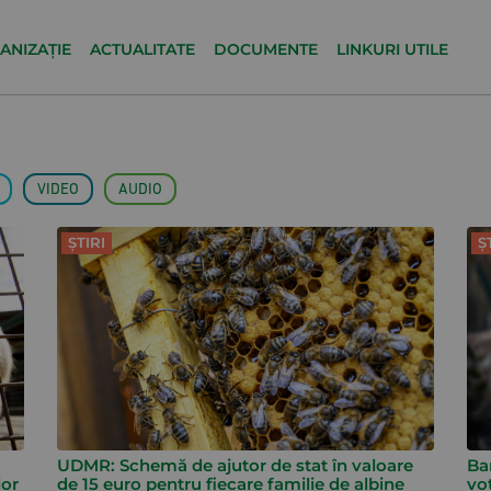
ANIZAȚIE
ACTUALITATE
DOCUMENTE
LINKURI UTILE
VIDEO
AUDIO
ȘTIRI
Ș
UDMR: Schemă de ajutor de stat în valoare
Ba
lor
de 15 euro pentru fiecare familie de albine
vo