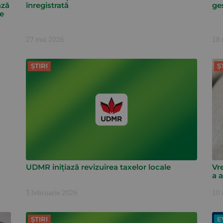
ază
înregistrată
ge
ne
27 mai 2026
18 
ȘTIRI
Ș
UDMR inițiază revizuirea taxelor locale
Vr
a 
3 februarie 2026
10 
ȘTIRI
E