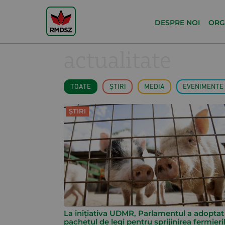
DESPRE NOI
ORG
actualitate
TOATE
ȘTIRI
MEDIA
EVENIMENTE
ȘTIRI
La inițiativa UDMR, Parlamentul a adoptat
pachetul de legi pentru sprijinirea fermieri