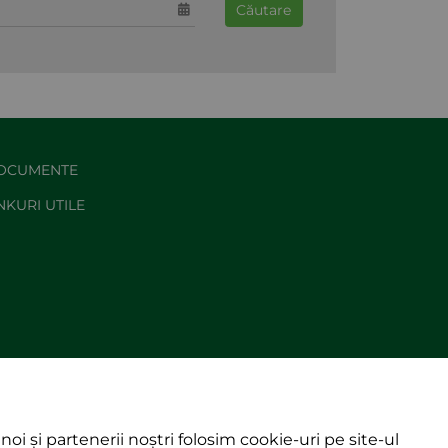
Căutare
OCUMENTE
NKURI UTILE
noi și partenerii noștri folosim cookie-uri pe site-ul