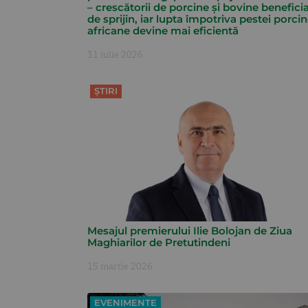
– crescătorii de porcine și bovine benefici
de sprijin, iar lupta împotriva pestei porci
africane devine mai eficientă
31 iulie 2026
ȘTIRI
Mesajul premierului Ilie Bolojan de Ziua
Maghiarilor de Pretutindeni
15 martie 2026
EVENIMENTE