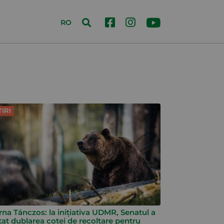
RO
TIRI
rna Tánczos: la inițiativa UDMR, Senatul a
tat dublarea cotei de recoltare pentru