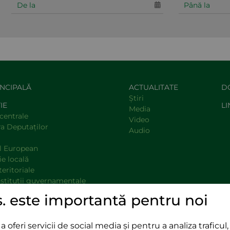
INCIPALĂ
ACTUALITATE
D
Știri
IE
LI
Media
centrale
Video
a Deputaţilor
Audio
l European
e locală
teritoriale
nstituţii guvernamentale
opinie
s. este importantă pentru noi
oferi servicii de social media și pentru a analiza traficul, 