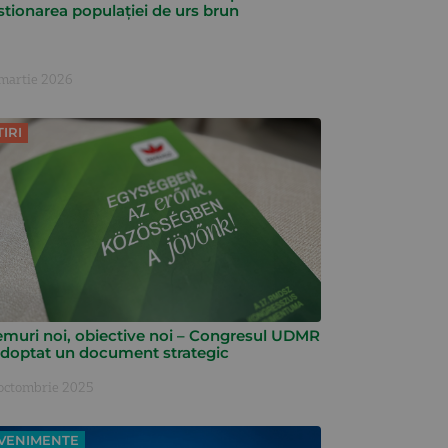
stionarea populației de urs brun
martie 2026
TIRI
emuri noi, obiective noi – Congresul UDMR
adoptat un document strategic
octombrie 2025
VENIMENTE