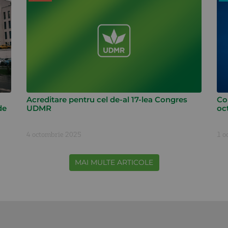
Acreditare pentru cel de-al 17-lea Congres
Co
de
UDMR
oc
4 octombrie 2025
1 o
MAI MULTE ARTICOLE