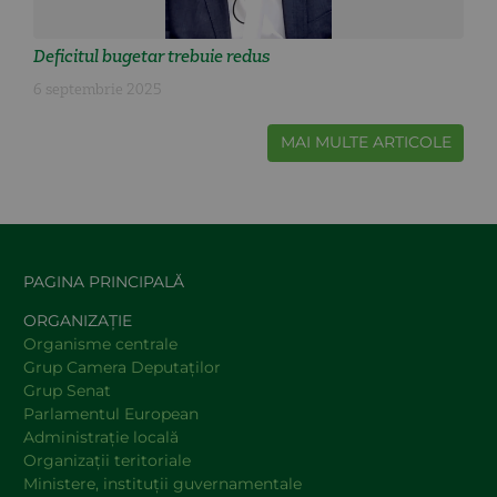
Deficitul bugetar trebuie redus
6 septembrie 2025
MAI MULTE ARTICOLE
PAGINA PRINCIPALĂ
ORGANIZAȚIE
Organisme centrale
Grup Camera Deputaţilor
Grup Senat
Parlamentul European
Administraţie locală
Organizaţii teritoriale
Ministere, instituţii guvernamentale