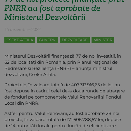
PNRR au fost aprobate de
Ministerul Dezvoltării
14 decembrie 2022
CSEKE ATTILA
GUVERN
DEZVOLTARE
MINISTER
Ministerul Dezvoltării finanțează 77 de noi investiții, în
62 de localități din România, prin Planul Național de
Redresare și Reziliență (PNRR) – anunță ministrul
dezvoltării, Cseke Attila.
Proiectele, în valoare totală de 407.313.916,65 de lei, au
fost depuse în cadrul celei de-a doua runde de atragere
de fonduri pe componentele Valul Renovării și Fondul
Local din PNRR.
Astfel, pentru Valul Renovării, au fost aprobate 28 noi
proiecte, în valoare totală de 171.606.788,57 lei, depuse
de 14 autorități locale pentru lucrări de eficientizare