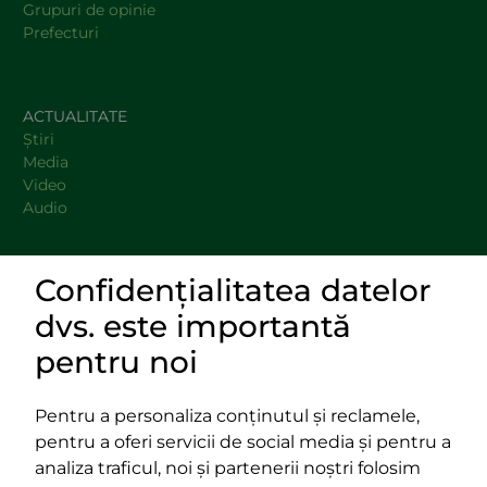
Grupuri de opinie
Prefecturi
ACTUALITATE
Știri
Media
Video
Audio
Confidențialitatea datelor
DOCUMENTE
dvs. este importantă
LINKURI UTILE
pentru noi
Pentru a personaliza conținutul și reclamele,
pentru a oferi servicii de social media și pentru a
Impressum
analiza traficul, noi și partenerii noștri folosim
Termeni și condiții