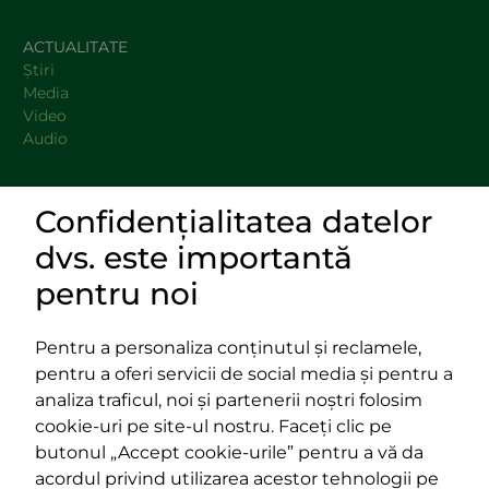
ACTUALITATE
Știri
Media
Video
Audio
Confidențialitatea datelor
DOCUMENTE
dvs. este importantă
LINKURI UTILE
pentru noi
Pentru a personaliza conținutul și reclamele,
pentru a oferi servicii de social media și pentru a
Impressum
analiza traficul, noi și partenerii noștri folosim
Termeni și condiții
cookie-uri pe site-ul nostru. Faceți clic pe
Platforma PPE
butonul „Accept cookie-urile” pentru a vă da
400029 Cluj-Napoca,
400489 Cluj-Napoca,
acordul privind utilizarea acestor tehnologii pe