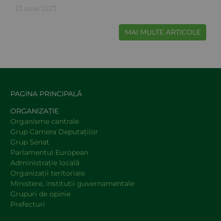
13 iunie 2023
MAI MULTE ARTICOLE
PAGINA PRINCIPALĂ
ORGANIZAȚIE
Organisme centrale
Grup Camera Deputaţilor
Grup Senat
Parlamentul European
Administraţie locală
Organizaţii teritoriale
Ministere, instituţii guvernamentale
Grupuri de opinie
Prefecturi