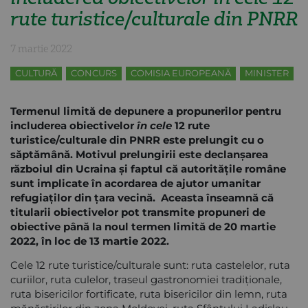
rute turistice/culturale din PNRR
7 martie 2022
CULTURĂ
CONCURS
COMISIA EUROPEANĂ
MINISTER
Termenul limită de depunere a propunerilor
pentru
includerea obiectivelor
în cele
12 rute
turistice/
culturale din PNRR este
prelungit cu o
săptămână. Motivul prelungirii este declanșarea
războiul din Ucraina și faptul că autoritățile române
sunt implicate în acordarea de ajutor umanitar
refugiaților din țara vecină. Aceasta înseamnă că
t
itularii obiectivelor pot transmite propuneri de
obiective până la noul t
ermen limită de 20 martie
2022, în loc de 13 martie 2022.
Cele 12 rute turistice/culturale sunt: ruta castelelor, ruta
curiilor, ruta culelor, traseul gastronomiei tradiționale,
ruta bisericilor fortificate, ruta bisericilor din lemn, ruta