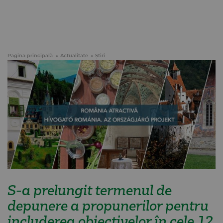
Pagina principală
Actualitate
Știri
S-a prelungit termenul de
depunere a propunerilor pentru
includerea obiectivelor în cele 12