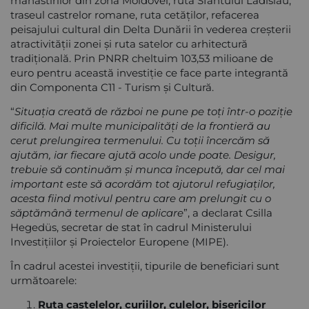
mănăstirilor din zona Moldovei, ruta Sfântului Ladislau,
traseul castrelor romane, ruta cetăților, refacerea
peisajului cultural din Delta Dunării în vederea creșterii
atractivității zonei și ruta satelor cu arhitectură
tradițională. Prin PNRR cheltuim 103,53 milioane de
euro pentru această investiție ce face parte integrantă
din Componenta C11 - Turism și Cultură.
“
Situația creată de război ne pune pe toți într-o poziție
dificilă. Mai multe municipalități de la frontieră au
cerut prelungirea termenului. Cu toții încercăm să
ajutăm, iar fiecare ajută acolo unde poate. Desigur,
trebuie să continuăm și munca începută, dar cel mai
important este să acordăm tot ajutorul refugiaților,
acesta fiind motivul pentru care am prelungit cu o
săptămână termenul de aplicare
”, a declarat Csilla
Hegedüs, secretar de stat în cadrul Ministerului
Investițiilor și Proiectelor Europene (MIPE).
În cadrul acestei investiții, tipurile de beneficiari sunt
următoarele:
Ruta castelelor, curiilor, culelor, bisericilor