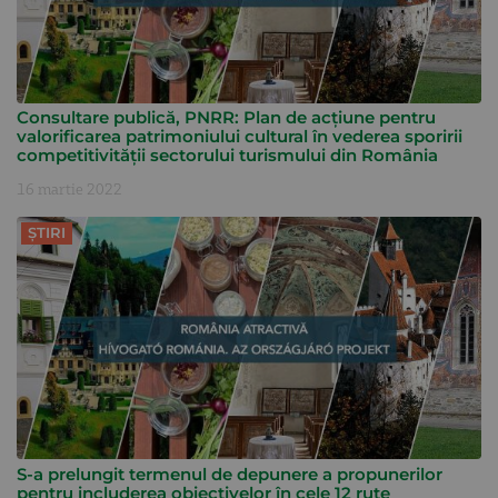
Consultare publică, PNRR: Plan de acțiune pentru
valorificarea patrimoniului cultural în vederea sporirii
competitivității sectorului turismului din România
16 martie 2022
ȘTIRI
S-a prelungit termenul de depunere a propunerilor
pentru includerea obiectivelor în cele 12 rute