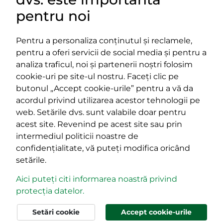
LINKURI UTILE
pentru noi
Pentru a personaliza conținutul și reclamele,
pentru a oferi servicii de social media și pentru a
Impressum
analiza traficul, noi și partenerii noștri folosim
Termeni și condiții
cookie-uri pe site-ul nostru. Faceți clic pe
Platforma PPE
butonul „Accept cookie-urile” pentru a vă da
400029 Cluj-Napoca,
400489 Cluj-Napoca,
acordul privind utilizarea acestor tehnologii pe
strada Cardinal Iuliu Hossu, nr.
strada Republicii, nr.
web. Setările dvs. sunt valabile doar pentru
41
60
acest site. Revenind pe acest site sau prin
tel/fax:
0723 250 321
tel/fax:
0264 590 758
intermediul politicii noastre de
email:
office@rmdsz.ro
email:
office@rmdsz.ro
confidențialitate, vă puteți modifica oricând
setările.
Aici puteți citi informarea noastră privind
protecția datelor.
© rmdsz.ro 2026
Setări cookie
Accept cookie-urile