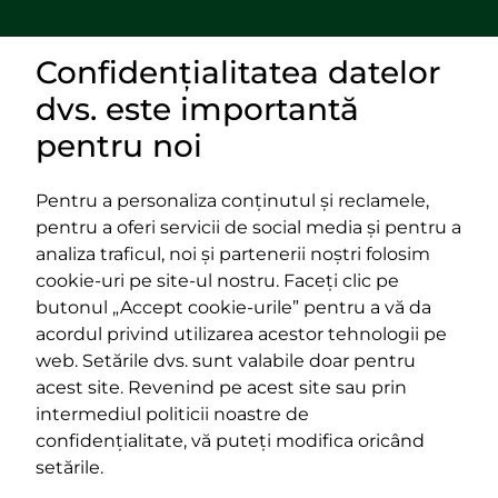
Confidențialitatea datelor
DOCUMENTE
dvs. este importantă
LINKURI UTILE
pentru noi
Pentru a personaliza conținutul și reclamele,
pentru a oferi servicii de social media și pentru a
Impressum
analiza traficul, noi și partenerii noștri folosim
Termeni și condiții
cookie-uri pe site-ul nostru. Faceți clic pe
Platforma PPE
butonul „Accept cookie-urile” pentru a vă da
400029 Cluj-Napoca,
400489 Cluj-Napoca,
acordul privind utilizarea acestor tehnologii pe
strada Cardinal Iuliu Hossu, nr.
strada Republicii, nr.
web. Setările dvs. sunt valabile doar pentru
41
60
acest site. Revenind pe acest site sau prin
tel/fax:
0723 250 321
tel/fax:
0264 590 758
intermediul politicii noastre de
email:
office@rmdsz.ro
email:
office@rmdsz.ro
confidențialitate, vă puteți modifica oricând
setările.