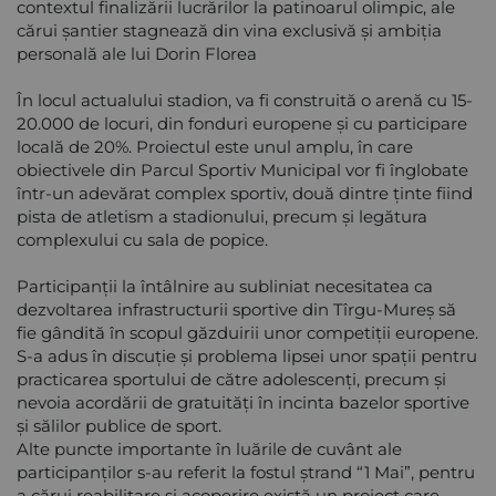
contextul finalizării lucrărilor la patinoarul olimpic, ale
cărui șantier stagnează din vina exclusivă și ambiția
personală ale lui Dorin Florea
În locul actualului stadion, va fi construită o arenă cu 15-
20.000 de locuri, din fonduri europene și cu participare
locală de 20%. Proiectul este unul amplu, în care
obiectivele din Parcul Sportiv Municipal vor fi înglobate
într-un adevărat complex sportiv, două dintre ținte fiind
pista de atletism a stadionului, precum și legătura
complexului cu sala de popice.
Participanții la întâlnire au subliniat necesitatea ca
dezvoltarea infrastructurii sportive din Tîrgu-Mureș să
fie gândită în scopul găzduirii unor competiții europene.
S-a adus în discuție și problema lipsei unor spații pentru
practicarea sportului de către adolescenți, precum și
nevoia acordării de gratuități în incinta bazelor sportive
și sălilor publice de sport.
Alte puncte importante în luările de cuvânt ale
participanților s-au referit la fostul ștrand “1 Mai”, pentru
a cărui reabilitare și acoperire există un proiect care