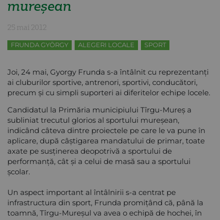
mureșean
25 mai 2012
FRUNDA GYÖRGY
ALEGERI LOCALE
SPORT
Joi, 24 mai, Gyorgy Frunda s-a întâlnit cu reprezentanți
ai cluburilor sportive, antrenori, sportivi, conducători,
precum și cu simpli suporteri ai diferitelor echipe locele.
Candidatul la Primăria municipiului Tîrgu-Mureș a
subliniat trecutul glorios al sportului mureșean,
indicând câteva dintre proiectele pe care le va pune în
aplicare, după câștigarea mandatului de primar, toate
axate pe susținerea deopotrivă a sportului de
performanță, cât și a celui de masă sau a sportului
școlar.
Un aspect important al întâlnirii s-a centrat pe
infrastructura din sport, Frunda promițând că, până la
toamnă, Tîrgu-Mureșul va avea o echipă de hochei, în