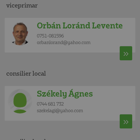
viceprimar
Orbán Loránd Levente
0751-081596
orbanlorand@yahoo.com
consilier local
Székely Ágnes
0744 681 732
szekelagi@yahoo.com