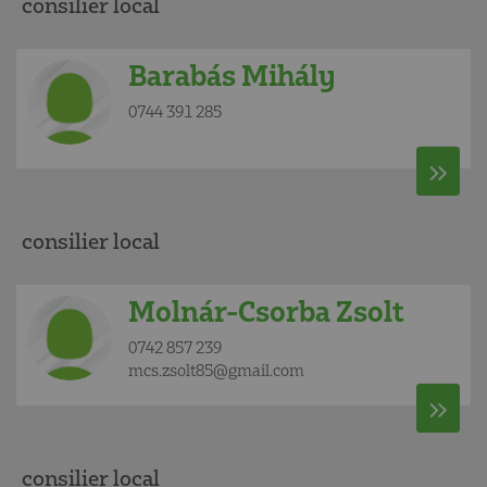
consilier local
Barabás Mihály
0744 391 285
consilier local
Molnár-Csorba Zsolt
0742 857 239
mcs.zsolt85@gmail.com
consilier local