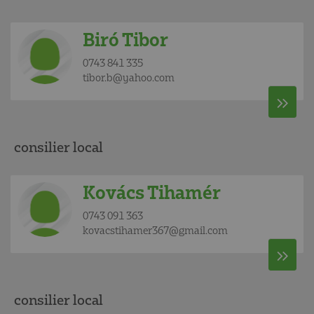
Biró Tibor
0743 841 335
tibor.b@yahoo.com
consilier local
Kovács Tihamér
0743 091 363
kovacstihamer367@gmail.com
consilier local