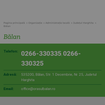
Pagina principală
Organizație
Administraţie locală
Județul Harghita
Bălan
Bălan
Telefon:
0266-330335
0266-
,
330325
Adresă:
535200, Bălan, Str. 1 Decembrie, Nr. 25, Judetul
Harghita
Email:
office@orasulbalan.ro