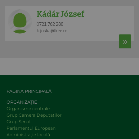
Kádár József
0721 762 288
k.joska@kee.ro
PAGINA PRINCIPALĂ
ORGANIZAȚIE
Organisme centrale
Grup Camera Deputaţilor
Grup Senat
Parlamentul European
Administraţie locală