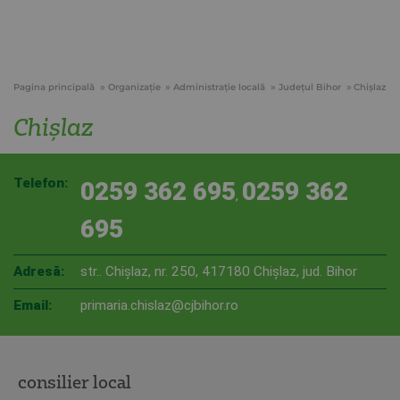
Pagina principală
Organizație
Administraţie locală
Judeţul Bihor
Chişlaz
Chişlaz
Telefon:
0259 362 695
0259 362
,
695
Adresă:
str.. Chişlaz, nr. 250, 417180 Chişlaz, jud. Bihor
Email:
primaria.chislaz@cjbihor.ro
consilier local