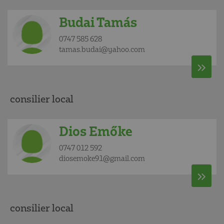
Budai Tamás
0747 585 628
tamas.budai@yahoo.com
consilier local
Dios Emőke
0747 012 592
diosemoke91@gmail.com
consilier local