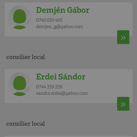
Demjén Gábor
0740 020 465
demjen_g@yahoo.com
consilier local
Erdei Sándor
0744 159 226
sandor.erdei@yahoo.com
consilier local