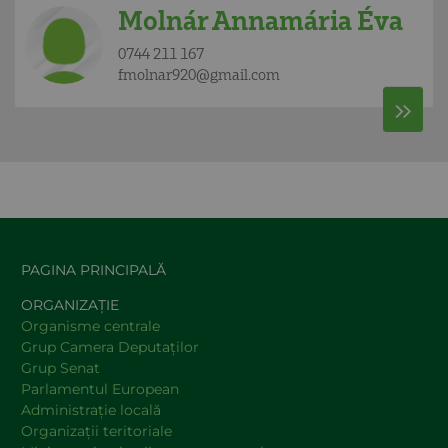
Molnár Annamária Éva
0744 211 167
fmolnar920@gmail.com
PAGINA PRINCIPALĂ
ORGANIZAȚIE
Organisme centrale
Grup Camera Deputaţilor
Grup Senat
Parlamentul European
Administraţie locală
Organizaţii teritoriale