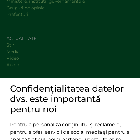
Ministere, instituţii guvernamentale
Grupuri de opinie
Prefecturi
ACTUALITATE
Știri
Media
Video
Audio
Confidențialitatea datelor
DOCUMENTE
dvs. este importantă
LINKURI UTILE
pentru noi
Pentru a personaliza conținutul și reclamele,
pentru a oferi servicii de social media și pentru a
Impressum
analiza traficul, noi și partenerii noștri folosim