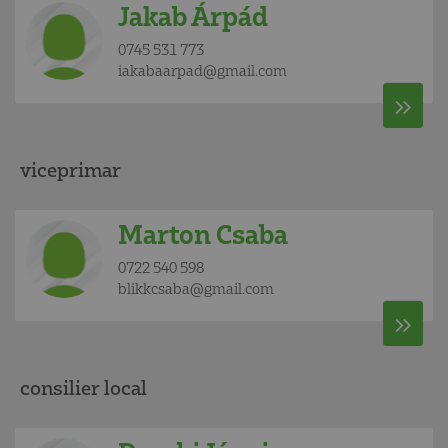
Jakab Árpád
0745 531 773
iakabaarpad@gmail.com
viceprimar
Marton Csaba
0722 540 598
blikkcsaba@gmail.com
consilier local