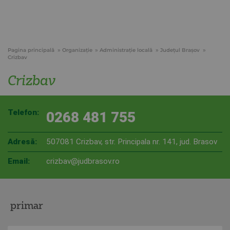
Pagina principală
Organizație
Administraţie locală
Judeţul Braşov
Crizbav
Crizbav
Telefon:
0268 481 755
Adresă:
507081 Crizbav, str. Principala nr. 141, jud. Brasov
Email:
crizbav@judbrasov.ro
primar