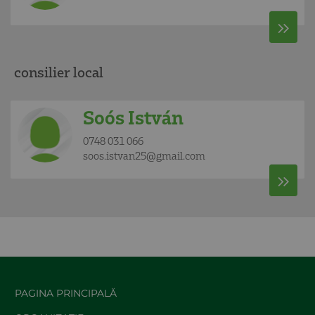
consilier local
Soós István
0748 031 066
soos.istvan25@gmail.com
PAGINA PRINCIPALĂ