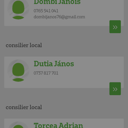
Dombi Jánois
0765 541 041
dombijanos76@gmail.com
consilier local
Dutia János
0737 817 701
consilier local
Torcea Adrian