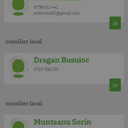
0758 021 442
aditorcea83@gmail.com
consilier local
Dragan Busuioc
0723 768 235
consilier local
Munteanu Sorin