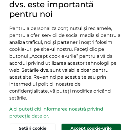
dvs. este importantă
LINKURI UTILE
pentru noi
Pentru a personaliza conținutul și reclamele,
pentru a oferi servicii de social media și pentru a
Impressum
analiza traficul, noi și partenerii noștri folosim
Termeni și condiții
cookie-uri pe site-ul nostru. Faceți clic pe
Platforma PPE
butonul „Accept cookie-urile” pentru a vă da
400029 Cluj-Napoca,
400489 Cluj-Napoca,
acordul privind utilizarea acestor tehnologii pe
strada Cardinal Iuliu Hossu, nr.
strada Republicii, nr.
web. Setările dvs. sunt valabile doar pentru
41
60
acest site. Revenind pe acest site sau prin
tel/fax:
0723 250 321
tel/fax:
0264 590 758
intermediul politicii noastre de
email:
office@rmdsz.ro
email:
office@rmdsz.ro
confidențialitate, vă puteți modifica oricând
setările.
Aici puteți citi informarea noastră privind
protecția datelor.
© rmdsz.ro 2026
Setări cookie
Accept cookie-urile