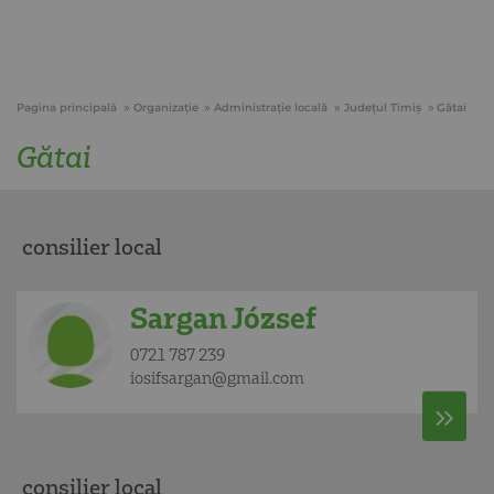
Pagina principală
Organizație
Administraţie locală
Judeţul Timiş
Gătai
Gătai
consilier local
Sargan József
0721 787 239
iosifsargan@gmail.com
consilier local