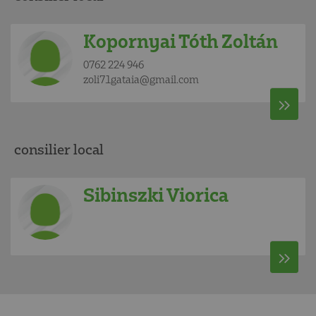
Kopornyai Tóth Zoltán
0762 224 946
zoli71gataia@gmail.com
consilier local
Sibinszki Viorica