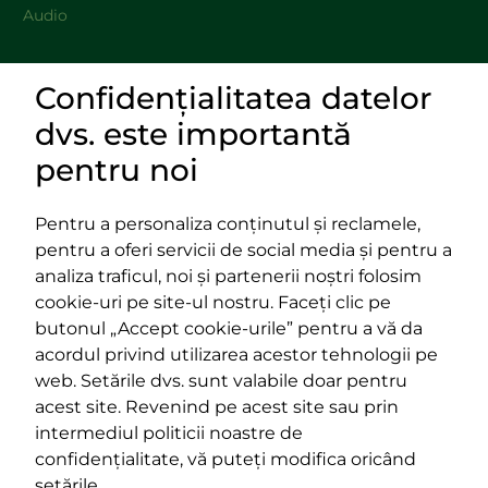
Audio
Confidențialitatea datelor
DOCUMENTE
dvs. este importantă
LINKURI UTILE
pentru noi
Pentru a personaliza conținutul și reclamele,
pentru a oferi servicii de social media și pentru a
Impressum
analiza traficul, noi și partenerii noștri folosim
Termeni și condiții
cookie-uri pe site-ul nostru. Faceți clic pe
Platforma PPE
butonul „Accept cookie-urile” pentru a vă da
400029 Cluj-Napoca,
400489 Cluj-Napoca,
acordul privind utilizarea acestor tehnologii pe
strada Cardinal Iuliu Hossu, nr.
strada Republicii, nr.
web. Setările dvs. sunt valabile doar pentru
41
60
acest site. Revenind pe acest site sau prin
tel/fax:
0723 250 321
tel/fax:
0264 590 758
intermediul politicii noastre de
email:
office@rmdsz.ro
email:
office@rmdsz.ro
confidențialitate, vă puteți modifica oricând
setările.