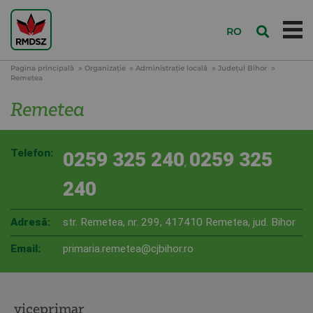
RO
Pagina principală
Organizație
Administraţie locală
Judeţul Bihor
Remetea
Remetea
Telefon:
0259 325 240
0259 325
,
240
Adresă:
str. Remetea, nr. 299, 417410 Remetea, jud. Bihor
Email:
primaria.remetea@cjbihor.ro
viceprimar