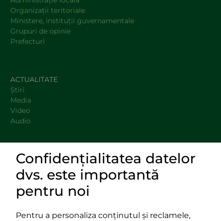
Administraţie locală
Organizaţii teritoriale
Ministere, instituţii guvernamentale
Grupuri de opinie
Prefecturi
ACTUALITATE
Știri
Media
Video
Audio
Confidențialitatea datelor
DOCUMENTE
dvs. este importantă
LINKURI UTILE
pentru noi
Pentru a personaliza conținutul și reclamele,