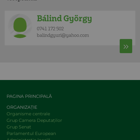
Bálind György
0741 172 502
balindgyuri@yahoo.com
PAGINA PRINCIPALĂ
ORGANIZAȚIE
Organisme centrale
Grup Camera Deputaţilor
Grup Senat
Parlamentul European