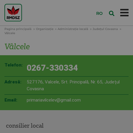
RO
Pagina principală
Organizație
Administraţie locală
Judeţul Covasna
Vâlcele
Vâlcele
Telefon:
0267-330334
Adresă:
527176, Valcele, Srt. Principală, Nr. 65, Judeţul
Covasna
Email:
primariavilcelev@gmail.com
consilier local