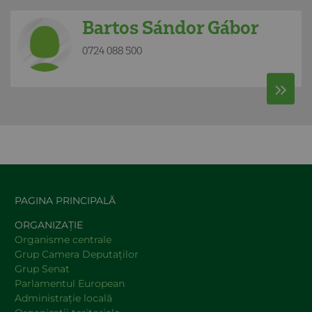
Bartos Sándor Gábor
0724 088 500
PAGINA PRINCIPALĂ
ORGANIZAȚIE
Organisme centrale
Grup Camera Deputaţilor
Grup Senat
Parlamentul European
Administraţie locală