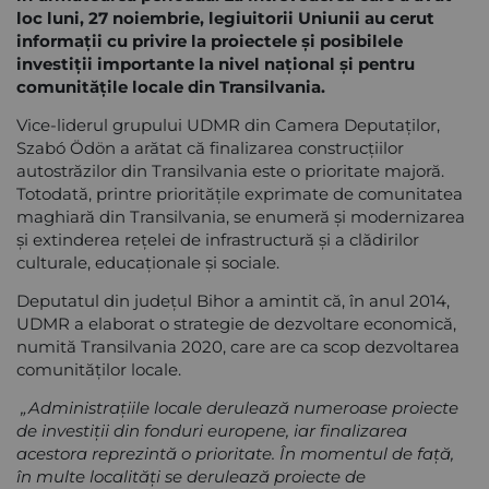
loc luni, 27 noiembrie, legiuitorii Uniunii au cerut
informații cu privire la proiectele și posibilele
investiții importante la nivel național și pentru
comunitățile locale din Transilvania.
Vice-liderul grupului UDMR din Camera Deputaților,
Szabó Ödön a arătat că finalizarea construcțiilor
autostrăzilor din Transilvania este o prioritate majoră.
Totodată, printre prioritățile exprimate de comunitatea
maghiară din Transilvania, se enumeră și modernizarea
și extinderea rețelei de infrastructură și a clădirilor
culturale, educaționale și sociale.
Deputatul din județul Bihor a amintit că, în anul 2014,
UDMR a elaborat o strategie de dezvoltare economică,
numită Transilvania 2020, care are ca scop dezvoltarea
comunităților locale.
„Administrațiile locale derulează numeroase proiecte
de investiții din fonduri europene, iar finalizarea
acestora reprezintă o prioritate. În momentul de față,
în multe localități se derulează proiecte de