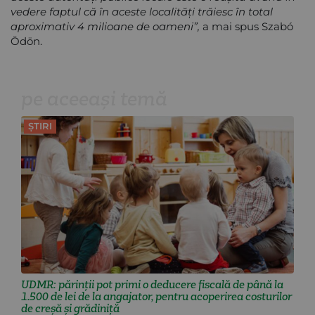
vedere faptul că în aceste localități trăiesc în total
aproximativ 4 milioane de oameni”,
a mai spus Szabó
Ödön.
pe aceeași temă
ȘTIRI
UDMR: părinții pot primi o deducere fiscală de până la
1.500 de lei de la angajator, pentru acoperirea costurilor
de creșă și grădiniță