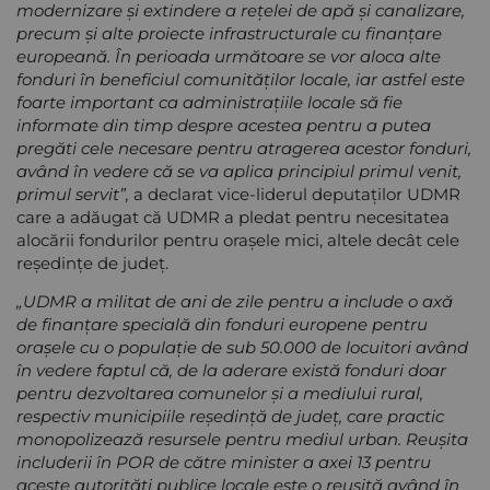
modernizare și extindere a rețelei de apă și canalizare,
precum și alte proiecte infrastructurale cu finanțare
europeană. În perioada următoare se vor aloca alte
fonduri în beneficiul comunităților locale, iar astfel este
foarte important ca administrațiile locale să fie
informate din timp despre acestea pentru a putea
pregăti cele necesare pentru atragerea acestor fonduri,
având în vedere că se va aplica principiul primul venit,
primul servit”,
a declarat vice-liderul deputaților UDMR
care a adăugat că UDMR a pledat pentru necesitatea
alocării fondurilor pentru orașele mici, altele decât cele
reședințe de județ.
„UDMR a militat de ani de zile pentru a include o axă
de finanțare specială din fonduri europene pentru
orașele cu o populație de sub 50.000 de locuitori având
în vedere faptul că, de la aderare există fonduri doar
pentru dezvoltarea comunelor și a mediului rural,
respectiv municipiile reședință de județ, care practic
monopolizează resursele pentru mediul urban. Reușita
includerii în POR de către minister a axei 13 pentru
aceste autorități publice locale este o reușită având în